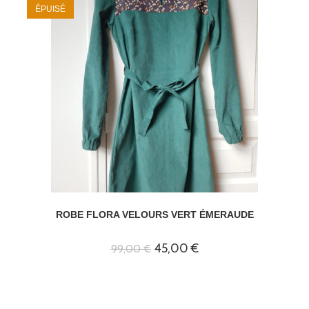
ÉPUISÉ
ROBE FLORA VELOURS VERT ÉMERAUDE
Le
Le
45,00
€
99,00
€
prix
prix
initial
actuel
était :
est :
99,00 €.
45,00 €.