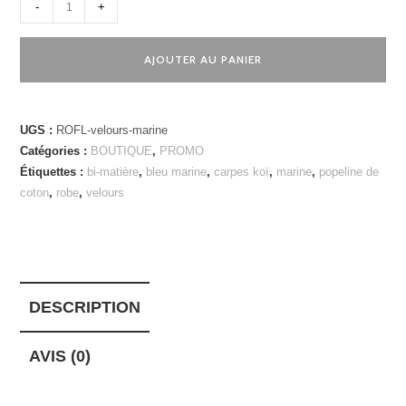
quantité
-
+
de
Robe
AJOUTER AU PANIER
Flora
velours
marine
UGS :
ROFL-velours-marine
Catégories :
BOUTIQUE
,
PROMO
Étiquettes :
bi-matière
,
bleu marine
,
carpes koï
,
marine
,
popeline de
coton
,
robe
,
velours
DESCRIPTION
AVIS (0)