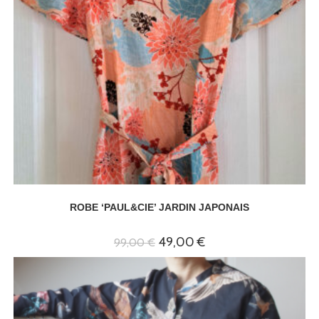
ROBE ‘PAUL&CIE’ JARDIN JAPONAIS
Le
Le
49,00
€
99,00
€
prix
prix
initial
actuel
était :
est :
99,00 €.
49,00 €.