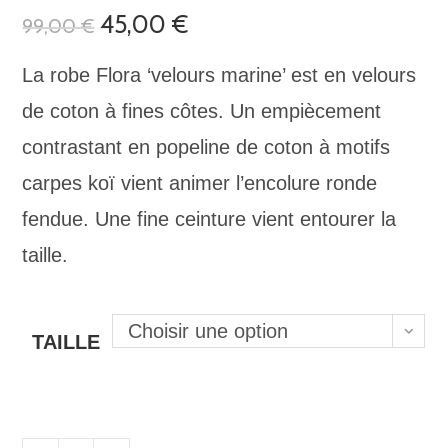
Le
45,00
€
Le
99,00
€
prix
prix
initial
actuel
était :
est :
La robe Flora ‘velours marine’ est en velours
99,00 €.
45,00 €.
de coton à fines côtes. Un empiècement
contrastant en popeline de coton à motifs
carpes koï vient animer l’encolure ronde
fendue. Une fine ceinture vient entourer la
taille.
Choisir une option
TAILLE