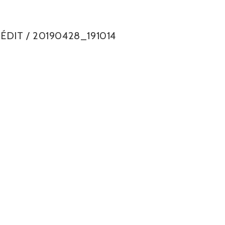
NÉDIT
/
20190428_191014