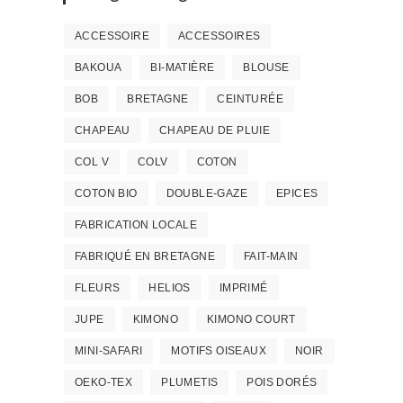
ACCESSOIRE
ACCESSOIRES
BAKOUA
BI-MATIÈRE
BLOUSE
BOB
BRETAGNE
CEINTURÉE
CHAPEAU
CHAPEAU DE PLUIE
COL V
COLV
COTON
COTON BIO
DOUBLE-GAZE
EPICES
FABRICATION LOCALE
FABRIQUÉ EN BRETAGNE
FAIT-MAIN
FLEURS
HELIOS
IMPRIMÉ
JUPE
KIMONO
KIMONO COURT
MINI-SAFARI
MOTIFS OISEAUX
NOIR
OEKO-TEX
PLUMETIS
POIS DORÉS