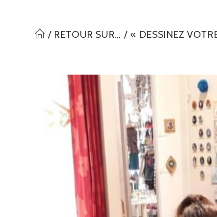
20190428_191014
/
RETOUR SUR...
website
/
« DESSINEZ VOTRE
search