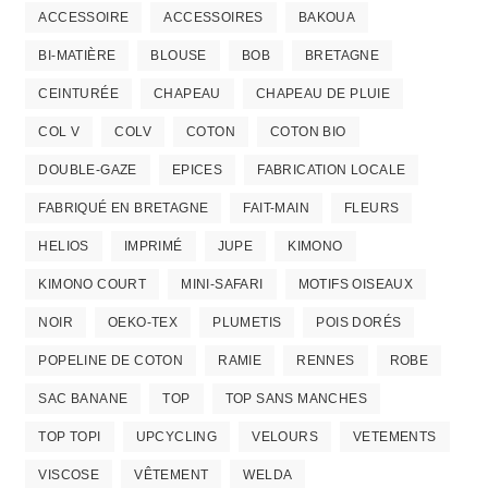
ACCESSOIRE
ACCESSOIRES
BAKOUA
BI-MATIÈRE
BLOUSE
BOB
BRETAGNE
CEINTURÉE
CHAPEAU
CHAPEAU DE PLUIE
COL V
COLV
COTON
COTON BIO
DOUBLE-GAZE
EPICES
FABRICATION LOCALE
FABRIQUÉ EN BRETAGNE
FAIT-MAIN
FLEURS
HELIOS
IMPRIMÉ
JUPE
KIMONO
KIMONO COURT
MINI-SAFARI
MOTIFS OISEAUX
NOIR
OEKO-TEX
PLUMETIS
POIS DORÉS
POPELINE DE COTON
RAMIE
RENNES
ROBE
SAC BANANE
TOP
TOP SANS MANCHES
TOP TOPI
UPCYCLING
VELOURS
VETEMENTS
VISCOSE
VÊTEMENT
WELDA