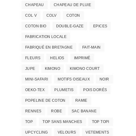
CHAPEAU
CHAPEAU DE PLUIE
COL V
COLV
COTON
COTON BIO
DOUBLE-GAZE
EPICES
FABRICATION LOCALE
FABRIQUÉ EN BRETAGNE
FAIT-MAIN
FLEURS
HELIOS
IMPRIMÉ
JUPE
KIMONO
KIMONO COURT
MINI-SAFARI
MOTIFS OISEAUX
NOIR
OEKO-TEX
PLUMETIS
POIS DORÉS
POPELINE DE COTON
RAMIE
RENNES
ROBE
SAC BANANE
TOP
TOP SANS MANCHES
TOP TOPI
UPCYCLING
VELOURS
VETEMENTS