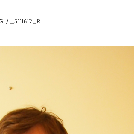
G’
/
_5111612_R