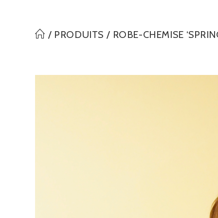
_5111612_R
/
PRODUITS
website
/
ROBE-CHEMISE ‘SPRIN
search