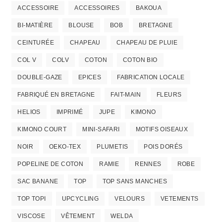
ACCESSOIRE
ACCESSOIRES
BAKOUA
BI-MATIÈRE
BLOUSE
BOB
BRETAGNE
CEINTURÉE
CHAPEAU
CHAPEAU DE PLUIE
COL V
COLV
COTON
COTON BIO
DOUBLE-GAZE
EPICES
FABRICATION LOCALE
FABRIQUÉ EN BRETAGNE
FAIT-MAIN
FLEURS
HELIOS
IMPRIMÉ
JUPE
KIMONO
KIMONO COURT
MINI-SAFARI
MOTIFS OISEAUX
NOIR
OEKO-TEX
PLUMETIS
POIS DORÉS
POPELINE DE COTON
RAMIE
RENNES
ROBE
SAC BANANE
TOP
TOP SANS MANCHES
TOP TOPI
UPCYCLING
VELOURS
VETEMENTS
VISCOSE
VÊTEMENT
WELDA