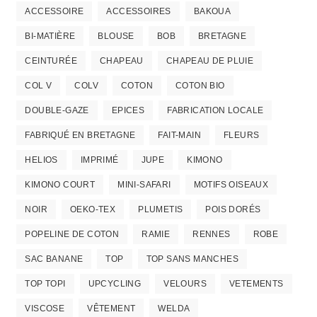
ACCESSOIRE
ACCESSOIRES
BAKOUA
BI-MATIÈRE
BLOUSE
BOB
BRETAGNE
CEINTURÉE
CHAPEAU
CHAPEAU DE PLUIE
COL V
COLV
COTON
COTON BIO
DOUBLE-GAZE
EPICES
FABRICATION LOCALE
FABRIQUÉ EN BRETAGNE
FAIT-MAIN
FLEURS
HELIOS
IMPRIMÉ
JUPE
KIMONO
KIMONO COURT
MINI-SAFARI
MOTIFS OISEAUX
NOIR
OEKO-TEX
PLUMETIS
POIS DORÉS
POPELINE DE COTON
RAMIE
RENNES
ROBE
SAC BANANE
TOP
TOP SANS MANCHES
TOP TOPI
UPCYCLING
VELOURS
VETEMENTS
VISCOSE
VÊTEMENT
WELDA